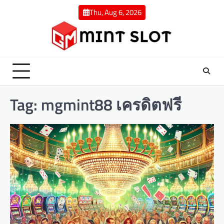
Skip
Thu, Aug 6, 2026
to
content
Tag:
mgmint88 เครดิตฟรี