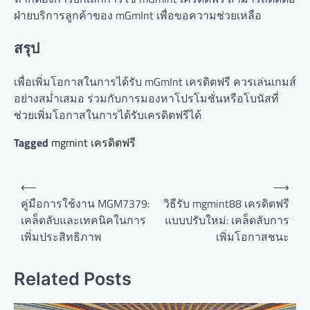
ฝ่ายบริการลูกค้าของ mGmInt เพื่อขอความช่วยเหลือ
สรุป
เพื่อเพิ่มโอกาสในการได้รับ mGmInt เครดิตฟรี ควรเล่นเกมส์
อย่างสม่ำเสมอ ร่วมกับการมองหาโปรโมชั่นหรือโบนัสที่
ช่วยเพิ่มโอกาสในการได้รับเครดิตฟรีได้
Tagged
mgmint เครดิตฟรี
Post
⟵
⟶
navigation
คู่มือการใช้งาน MGM7379:
วิธีรับ mgmint88 เครดิตฟรี
เคล็ดลับและเทคนิคในการ
แบบปรับใหม่: เคล็ดลับการ
เพิ่มประสิทธิภาพ
เพิ่มโอกาสชนะ
Related Posts