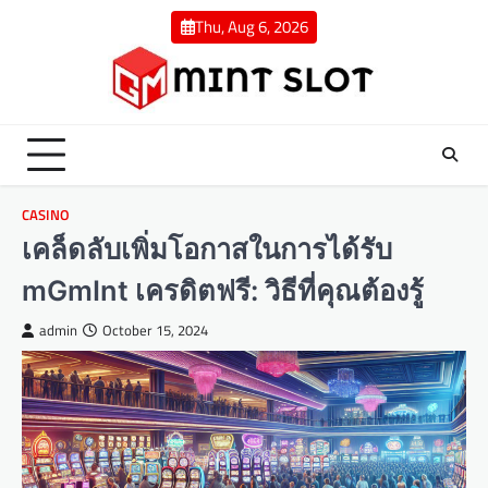
Skip
Thu, Aug 6, 2026
to
content
CASINO
เคล็ดลับเพิ่มโอกาสในการได้รับ
mGmInt เครดิตฟรี: วิธีที่คุณต้องรู้
admin
October 15, 2024