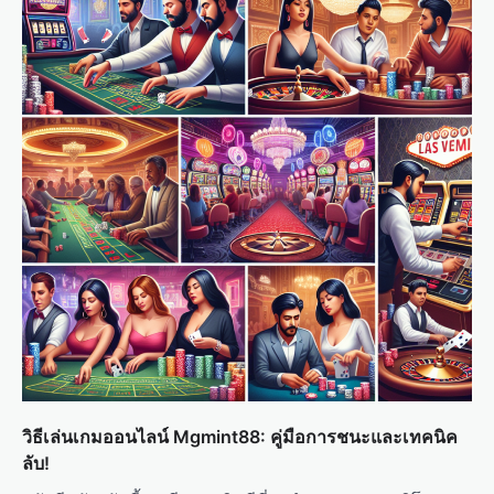
วิธีเล่นเกมออนไลน์ Mgmint88: คู่มือการชนะและเทคนิค
ลับ!