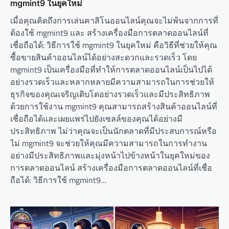
mgmint9 ในยุคใหม่
เมื่อคุณคิดถึงการเล่นคาสิโนออนไลน์คุณจะไม่พ้นจากการที่
ต้องใช้ mgmint9 และ สร้างเครื่องมือการตลาดออนไลน์ที่
เชื่อถือได้: วิธีการใช้ mgmint9 ในยุคใหม่ คือวิธีที่ช่วยให้คุณ
ซื้อขายสินค้าออนไลน์ได้อย่างสะดวกและรวดเร็ว โดย
mgmint9 เป็นเครื่องมือที่ทำให้การตลาดออนไลน์เป็นไปได้
อย่างรวดเร็วและหลากหลายมีความสามารถในการช่วยให้
ธุรกิจของคุณเจริญเติบโตอย่างรวดเร็วและมีประสิทธิภาพ
ด้วยการใช้งาน mgmint9 คุณสามารถสร้างสินค้าออนไลน์ที่
เชื่อถือได้และเผยแพร่ไปยังเซลล์ของคุณได้อย่างมี
ประสิทธิภาพ ไม่ว่าคุณจะเป็นนักตลาดที่มีประสบการณ์หรือ
ไม่ mgmint9 จะช่วยให้คุณมีความสามารถในการทำงาน
อย่างมีประสิทธิภาพและมุ่งหน้าไปข้างหน้าในยุคใหม่ของ
การตลาดออนไลน์ สร้างเครื่องมือการตลาดออนไลน์ที่เชื่อ
ถือได้: วิธีการใช้ mgmint9…