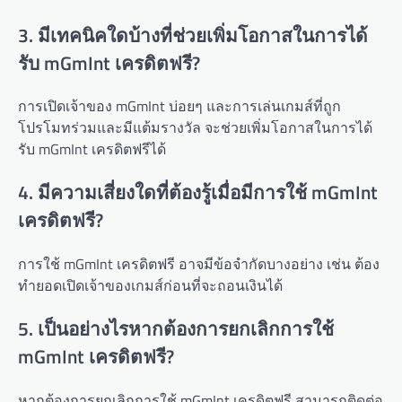
3. มีเทคนิคใดบ้างที่ช่วยเพิ่มโอกาสในการได้
รับ mGmInt เครดิตฟรี?
การเปิดเจ้าของ mGmInt บ่อยๆ และการเล่นเกมส์ที่ถูก
โปรโมทร่วมและมีแต้มรางวัล จะช่วยเพิ่มโอกาสในการได้
รับ mGmInt เครดิตฟรีได้
4. มีความเสี่ยงใดที่ต้องรู้เมื่อมีการใช้ mGmInt
เครดิตฟรี?
การใช้ mGmInt เครดิตฟรี อาจมีข้อจำกัดบางอย่าง เช่น ต้อง
ทำยอดเปิดเจ้าของเกมส์ก่อนที่จะถอนเงินได้
5. เป็นอย่างไรหากต้องการยกเลิกการใช้
mGmInt เครดิตฟรี?
หากต้องการยกเลิกการใช้ mGmInt เครดิตฟรี สามารถติดต่อ