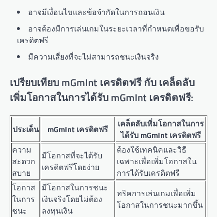
อาจมีเงื่อนไขและข้อจำกัดในการถอนเงิน
อาจต้องมีการเล่นเกมในระยะเวลาที่กำหนดเพื่อขอรับ
เครดิตฟรี
มีความเสี่ยงที่จะไม่สามารถชนะเงินจริง
เปรียบเทียบ mGmInt เครดิตฟรี กับ เคล็ดลับ
เพิ่มโอกาสในการได้รับ mGmInt เครดิตฟรี:
เคล็ดลับเพิ่มโอกาสในการ
ประเด็น
mGmInt เครดิตฟรี
ได้รับ mGmInt เครดิตฟรี
ความ
ต้องใช้เทคนิคและวิธี
มีโอกาสที่จะได้รับ
สะดวก
เฉพาะเพื่อเพิ่มโอกาสใน
เครดิตฟรีโดยง่าย
สบาย
การได้รับเครดิตฟรี
โอกาส
มีโอกาสในการชนะ
ทริคการเล่นเกมเพื่อเพิ่ม
ในการ
เงินจริงโดยไม่ต้อง
โอกาสในการชนะมากขึ้น
ชนะ
ลงทุนเงิน